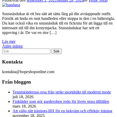
Publicerat den
september 2, 2022
januari 28, 2024
av
Hope Shop
Snusnäsdukar är ett bra sätt att sätta färg på din avslappnade outfit.
Försök att linda en runt handleden eller stoppa in den i en bältesögla.
Du kan också vika en snusnäsduk till en fickruta för att lägga till en
intressant stil till din kostymjacka. Snusnäsdukar har sett ett
uppsving i år. De var en stor […]
Läs mer
Inläggsnavigering
Äldre inlägg
Sök
Sök
efter:
Kontakta
kontakta@hopeshoponline.com
Från bloggen
Tennisklädernas resa från strikt sportdräkt till modernt mode
juli 18, 2026
Finkläder som gör garderoben redo för livets stora tillfällen
mars 18, 2026
Att välja rätt tränings-BH för en bekväm och effektiv träning
november 18, 2025