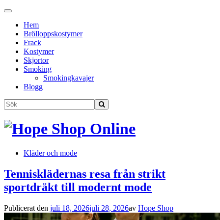
Slå
på/av
Hem
navigering
Brölloppskostymer
Frack
Kostymer
Skjortor
Smoking
Smokingkavajer
Blogg
Kläder och mode
Tennisklädernas resa från strikt
sportdräkt till modernt mode
Publicerat den
juli 18, 2026
juli 28, 2026
av
Hope Shop