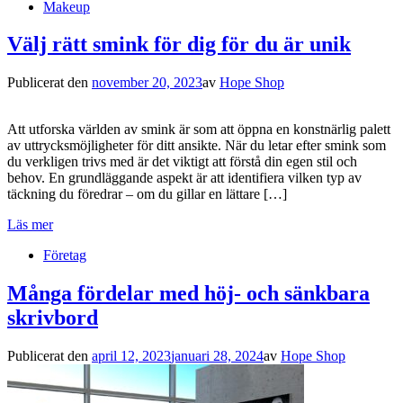
Makeup
Välj rätt smink för dig för du är unik
Publicerat den
november 20, 2023
av
Hope Shop
Att utforska världen av smink är som att öppna en konstnärlig palett
av uttrycksmöjligheter för ditt ansikte. När du letar efter smink som
du verkligen trivs med är det viktigt att förstå din egen stil och
behov. En grundläggande aspekt är att identifiera vilken typ av
täckning du föredrar – om du gillar en lättare […]
Läs mer
Företag
Många fördelar med höj- och sänkbara
skrivbord
Publicerat den
april 12, 2023
januari 28, 2024
av
Hope Shop