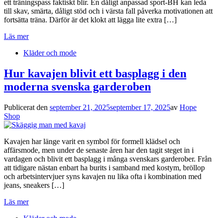
ett träningspass faktiskt blir. En dåligt anpassad sport-BH kan leda
till skav, smärta, dåligt stöd och i värsta fall påverka motivationen att
fortsätta träna. Därför är det klokt att lägga lite extra […]
Läs mer
Kläder och mode
Hur kavajen blivit ett basplagg i den
moderna svenska garderoben
Publicerat den
september 21, 2025
september 17, 2025
av
Hope
Shop
Kavajen har länge varit en symbol för formell klädsel och
affärsmode, men under de senaste åren har den tagit steget in i
vardagen och blivit ett basplagg i många svenskars garderober. Från
att tidigare nästan enbart ha burits i samband med kostym, bröllop
och arbetsintervjuer syns kavajen nu lika ofta i kombination med
jeans, sneakers […]
Läs mer